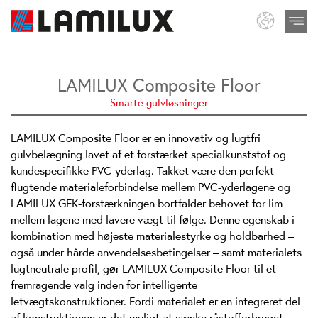
LAMILUX Composite Floor
Smarte gulvløsninger
LAMILUX Composite Floor er en innovativ og lugtfri
gulvbelægning lavet af et forstærket specialkunststof og
kundespecifikke PVC-yderlag. Takket være den perfekt
flugtende materialeforbindelse mellem PVC-yderlagene og
LAMILUX GFK-forstærkningen bortfalder behovet for lim
mellem lagene med lavere vægt til følge. Denne egenskab i
kombination med højeste materialestyrke og holdbarhed –
også under hårde anvendelsesbetingelser – samt materialets
lugtneutrale profil, gør LAMILUX Composite Floor til et
fremragende valg inden for intelligente
letvægtskonstruktioner. Fordi materialet er en integreret del
af konstruktionen er det muligt at sænke råstofforbruget,