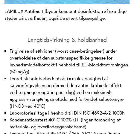
LAMILUX AntiBac tilbyder konstant desinfektion af samtlige
steder på overfladen, også de svært tilgængelige.
Langtidsvirkning & holdbarhed
Frigivelse af sølvioner (worst case-betingelser) under
overholdelse af den substansspecifikke grænse for
levnedsmiddelkontakt i henhold til EU-biocidforordningen
(50 ng/g)
Teoretisk holdbarhed: 55 år (= maks. varighed af
sølvionfrigivelsen og dermed den antimikrobielle effekt
ved to gange rengøring per dag) ved en maksimalt
aggressiv rengøringsmetode med fortyndet salpetersyre
(HNO3 ved 40°C)
Laboratorieslitage i henhold til DIN ISO 4892-A-2 1000h
Kondensationstest 40° C 100% r.H. (ingen forandring af
materiale- og overfladeegenskaberne)
Temperaturskifttest 8h 80°C / 16h -25°C 6 uger (ingen