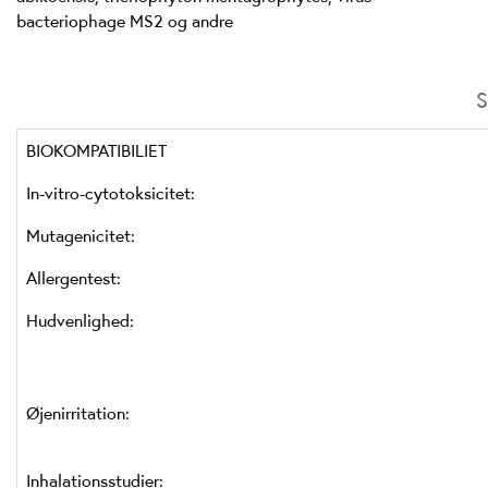
bacteriophage MS2 og andre
S
BIOKOMPATIBILIET
In-vitro-cytotoksicitet:
Mutagenicitet:
Allergentest:
Hudvenlighed:
Øjenirritation:
Inhalationsstudier: