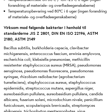
forandring af materiale- og overfladeegenskaberne)
Temperaturopbevaring ved 80°C i 6 uger (ingen forandring
af materiale- og overfladeegenskaberne)
Virksom mod følgende bakterier i henhold til
standarderne JIS Z 2801, DIN EN ISO 22196, ASTM
2180, ASTM 2149
Bacillus subtilis, burkholderia cepacia, clavibacter
michiganensis, enterococcus faecium, erwinia amylovora,
escherichia coli, klebsiella pneumoniae, methicillin
resistenter staphylococcus aureus (MRSA), pseudomonas
aeruginosa, pseudomonas fluorescens, pseudomonas
syringae, rhizobium radiobacter (agrobacterium
tumefaciens), staphylococcus aureus, staphylococcus
epidermidis, streptococcus mutans, aspergillus niger,
aureobasidium pullulans, aureobasidium pullulans, candida
albicans, fusarium solani, microdochium nivale, penicillium
funiculosum, scopulariopsis brevicaulis, streptomyces
abikoensis, trichophyton mentagrophytes, virus