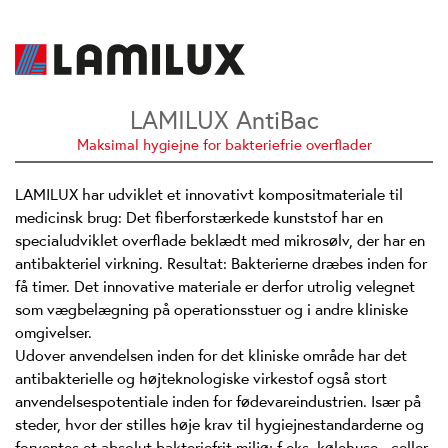
LAMILUX AntiBac
Maksimal hygiejne for bakteriefrie overflader
LAMILUX har udviklet et innovativt kompositmateriale til
medicinsk brug: Det fiberforstærkede kunststof har en
specialudviklet overflade beklædt med mikrosølv, der har en
antibakteriel virkning. Resultat: Bakterierne dræbes inden for
få timer. Det innovative materiale er derfor utrolig velegnet
som vægbelægning på operationsstuer og i andre kliniske
omgivelser.
Udover anvendelsen inden for det kliniske område har det
antibakterielle og højteknologiske virkestof også stort
anvendelsespotentiale inden for fødevareindustrien. Især på
steder, hvor der stilles høje krav til hygiejnestandarderne og
forventes et absolut bakteriefrit miljø; f.eks. kølehuse-, celler-