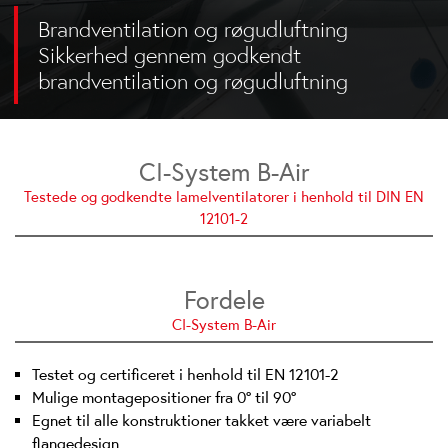
Brandventilation og røgudluftning
Sikkerhed gennem godkendt
brandventilation og røgudluftning
CI-System B-Air
Testede og godkendte lamelventilatorer i henhold til DIN EN
12101-2
Fordele
CI-System B-Air
Testet og certificeret i henhold til EN 12101-2
Mulige montagepositioner fra 0° til 90°
Egnet til alle konstruktioner takket være variabelt
flangedesign