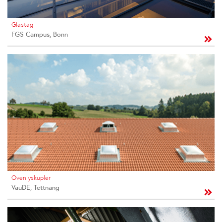
Glastag
FGS Campus, Bonn
Ovenlyskupler
VauDE, Tettnang