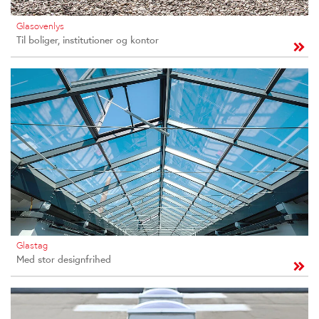
Glasovenlys
Til boliger, institutioner og kontor
Glastag
Med stor designfrihed